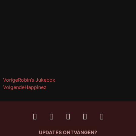
Vorige
Robin’s Jukebox
Volgende
Happinez
UPDATES ONTVANGEN?